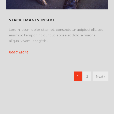
STACK IMAGES INSIDE
Lorem ipsum dolor sit amet, consectetur adipisici elit, sed
eiusmod tempor incidunt ut labore et dolore magna
aliqua. Vivamus sagittis...
Read More
2
Next ›
1