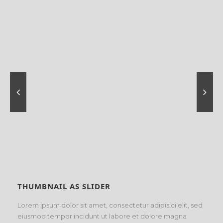
THUMBNAIL AS SLIDER
Lorem ipsum dolor sit amet, consectetur adipisici elit, sed
eiusmod tempor incidunt ut labore et dolore magna