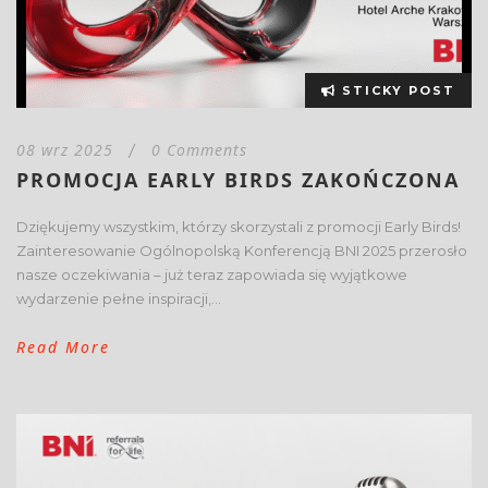
STICKY POST
08 wrz 2025
0 Comments
/
PROMOCJA EARLY BIRDS ZAKOŃCZONA
Dziękujemy wszystkim, którzy skorzystali z promocji Early Birds!
Zainteresowanie Ogólnopolską Konferencją BNI 2025 przerosło
nasze oczekiwania – już teraz zapowiada się wyjątkowe
wydarzenie pełne inspiracji,...
Read More