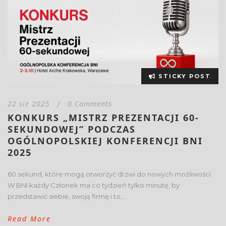
STICKY POST
22 sie 2025
0 Comments
/
KONKURS „MISTRZ PREZENTACJI 60-
SEKUNDOWEJ” PODCZAS
OGÓLNOPOLSKIEJ KONFERENCJI BNI
2025
60 sekund, które mogą otworzyć drzwi do nowych możliwości
W BNI każdy Członek ma co tydzień tylko minutę, by
przedstawić siebie, swoją firmę i to,...
Read More