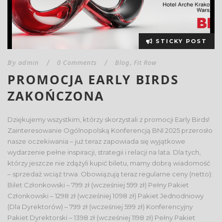
STICKY POST
admin
0 Comments
Blog
Fit Row
By
/
/
,
PROMOCJA EARLY BIRDS
ZAKOŃCZONA
Dziękujemy wszystkim, którzy skorzystali z promocji Early Birds!
Zainteresowanie Ogólnopolską Konferencją BNI 2025 przerosło
nasze oczekiwania – już teraz zapowiada się wyjątkowe
wydarzenie pełne inspiracji, strategii i relacji na lata. Dla tych,
którzy jeszcze nie zdążyli kupić biletu, mamy dobrą wiadomość
– sprzedaż wciąż trwa. Obowiązują teraz regularne ceny (netto):
Bilet Członkowski – 799 zł (wcześniej 599 zł) Pełny Pakiet
Członkowski – 1298 zł (wcześniej 1098 zł) Pakiet Jednodniowy
(Dla Dyrektorów) – 799 zł (wcześniej 599 zł) Konferencyjny
Pakiet Dyrektorski – 1398 zł (wcześniej 1198 zł) Pełny Pakiet