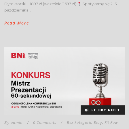
Dyrektorski – 1897 zł (wcześniej 1697 zł)
Spotykamy się 2–3
października...
Read More
STICKY POST
admin
0 Comments
Bez kategorii
Blog
Fit Row
By
/
/
,
,