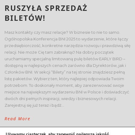
RUSZYŁA SPRZEDAŻ
BILETÓW!
Masz kontakty czy masz relacje? W biznesie to nie to samo.
Ogólnopolska Konferencja BNI 2025 to wydarzenie, które łączy
przedsiębiorczość, konkretne narzędzia rozwoju i prawdziwą siłę
relacji. Nie może Cię tam zabraknąć! Na dobry początek
uruchamiamy specjalną limitowaną pulę biletów EARLY BIRD –
dostępną w najlepszych cenach zarówno dla Dyrektorów, jak i
Członków BNI. W sekcji “Bilety” na tej stronie znajdziesz pełną
listę pakietów. Wybierz ten, który najlepiej odpowiada Twoim
potrzebom. To doskonały moment, aby zarezerwować swoje
miejsce na największym wydarzeniu BNI w Polsce i doświadczyć
dwóch dni pełnych inspiracji, wiedzy i biznesowych relacji.
Zarejestruj się już teraz i bądź...
Read More
Używamy ciasteczek, aby zapewnić najlepszą jakość