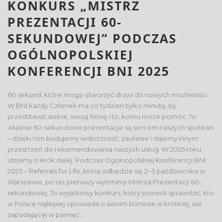
KONKURS „MISTRZ
PREZENTACJI 60-
SEKUNDOWEJ” PODCZAS
OGÓLNOPOLSKIEJ
KONFERENCJI BNI 2025
60 sekund, które mogą otworzyć drzwi do nowych możliwości
W BNI każdy Członek ma co tydzień tylko minutę, by
przedstawić siebie, swoją firmę i to, komu może pomóc. To
właśnie 60-sekundowe prezentacje są sercem naszych spotkań
– dzięki nim budujemy widoczność, zaufanie i dajemy innym
przestrzeń do rekomendowania naszych usług. W 2025 roku
idziemy o krok dalej. Podczas Ogólnopolskiej Konferencji BNI
2025 – Referrals for Life, która odbędzie się 2–3 października w
Warszawie, po raz pierwszy wyłonimy Mistrza Prezentacji 60-
sekundowej. To wyjątkowy konkurs, który pozwoli sprawdzić, kto
w Polsce najlepiej opowiada o swoim biznesie w krótkiej, ale
zapadającej w pamięć...