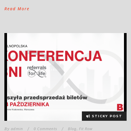
Read More
STICKY POST
admin
0 Comments
Blog
Fit Row
By
/
/
,