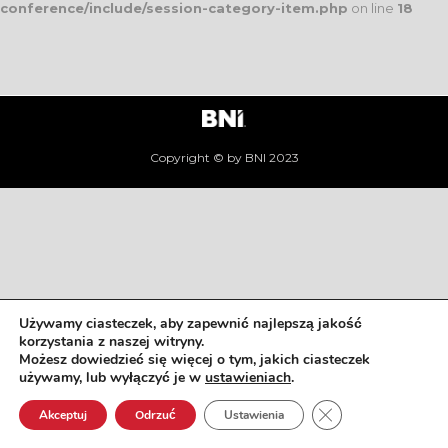
conference/include/session-category-item.php
on line
18
Copyright © by BNI 2023
Używamy ciasteczek, aby zapewnić najlepszą jakość
korzystania z naszej witryny.
Możesz dowiedzieć się więcej o tym, jakich ciasteczek
używamy, lub wyłączyć je w
ustawieniach
.
Zamknij panel pow
Akceptuj
Odrzuć
Ustawienia