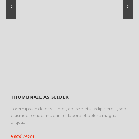
THUMBNAIL AS SLIDER
Lorem ipsum dolor sit amet, consectetur adipisici elit, sed
eiusmod tempor incidunt ut labore et dolore magna
aliqua....
Read More